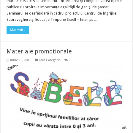
marți 30.06.2015, la seminarul ”Informarea şi conştientizarea opiniei
publice cu privire la importanţa egalităţii de gen şi de şanse”.
Seminarul se desfășoară în cadrul proiectului Centrul de Îngrijire,
Supraveghere şi Educaţie Timpurie Sibell – finanţat ...
Mai mult »
Materiale promotionale
iunie 10, 2015
Fără Categorie
0